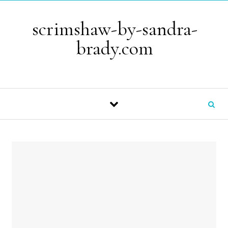
Skip to content
scrimshaw-by-sandra-
brady.com