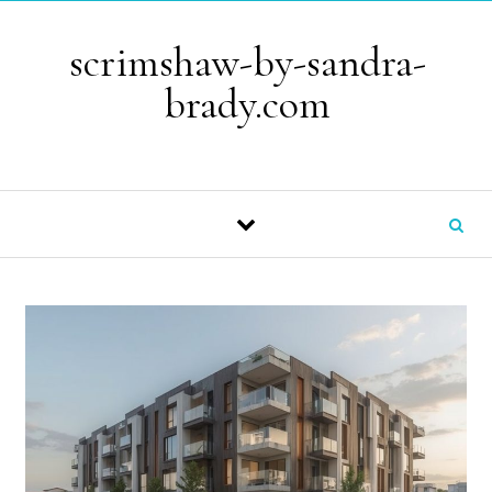
Skip to content
scrimshaw-by-sandra-
brady.com