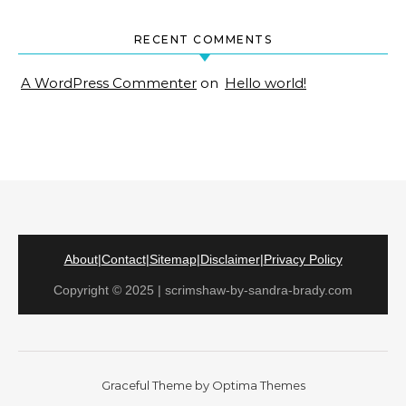
RECENT COMMENTS
A WordPress Commenter
on
Hello world!
About
|
Contact
|
Sitemap
|
Disclaimer
|
Privacy Policy
Copyright © 2025 | scrimshaw-by-sandra-brady.com
Graceful Theme by
Optima Themes