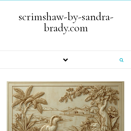
Skip to content
scrimshaw-by-sandra-
brady.com