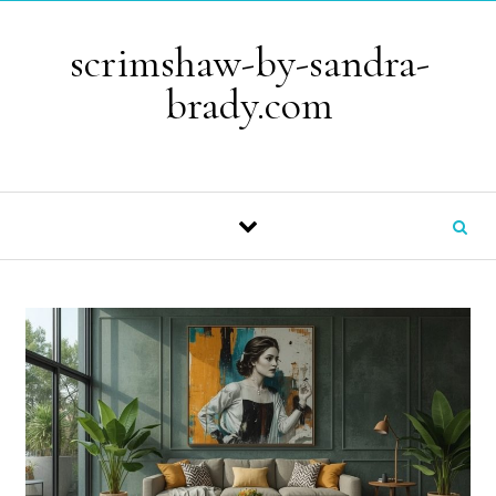
Skip to content
scrimshaw-by-sandra-
brady.com