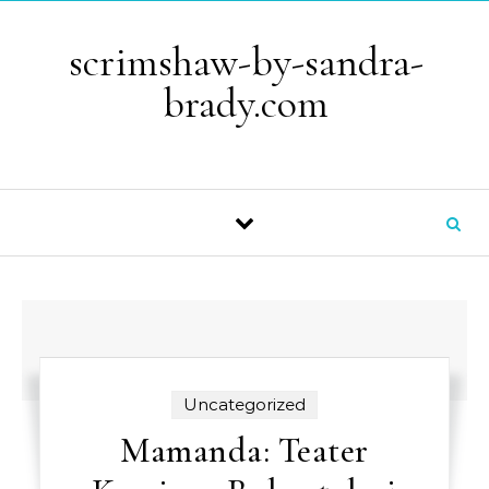
Skip to content
scrimshaw-by-sandra-
brady.com
Uncategorized
Mamanda: Teater