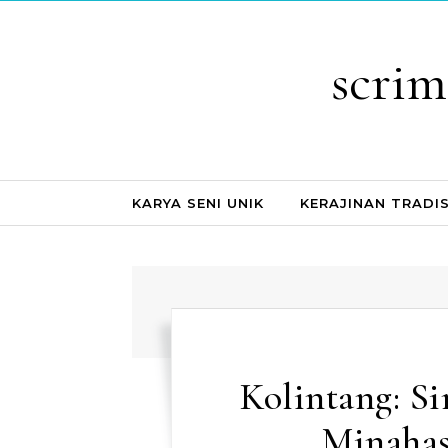
Skip to content
scri
KARYA SENI UNIK
KERAJINAN TRADI
Kolintang: S
Minahas