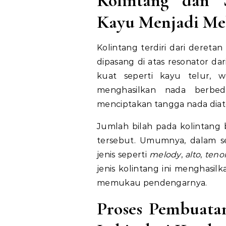
Kolintang dan 
Kayu Menjadi Me
Kolintang terdiri dari dereta
dipasang di atas resonator dar
kuat seperti kayu telur, 
menghasilkan nada berbed
menciptakan tangga nada diat
Jumlah bilah pada kolintang b
tersebut. Umumnya, dalam s
jenis seperti
melody
,
alto
,
teno
jenis kolintang ini menghasil
memukau pendengarnya.
Proses Pembuata