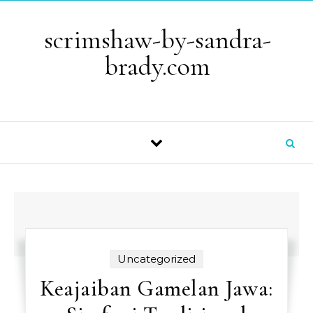
Skip to content
scrimshaw-by-sandra-
brady.com
Uncategorized
Keajaiban Gamelan Jawa: